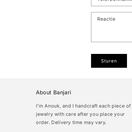
t
a
Reactie
c
t
f
o
r
Sturen
m
u
l
About Banjari
i
e
I'm Anouk, and I handcraft each piece of
r
jewelry with care after you place your
order. Delivery time may vary.