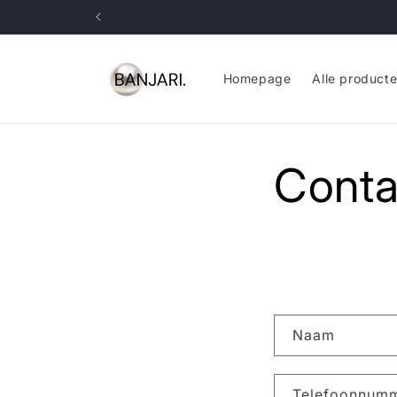
Meteen
naar de
content
Homepage
Alle product
Conta
C
Naam
o
n
Telefoonnum