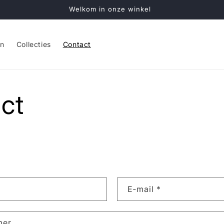
Welkom in onze winkel
en
Collecties
Contact
ct
E‑mail
*
mer