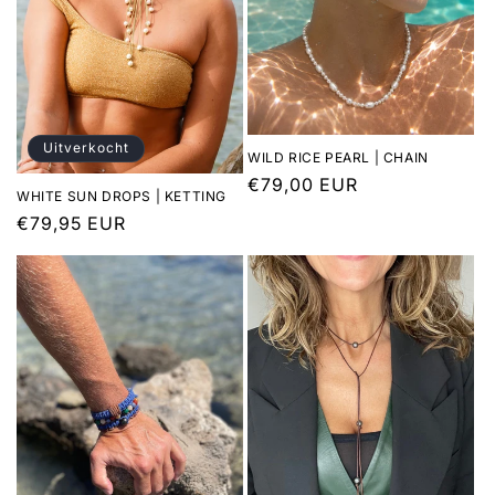
e
:
Uitverkocht
WILD RICE PEARL | CHAIN
Normale
€79,00 EUR
WHITE SUN DROPS | KETTING
prijs
Normale
€79,95 EUR
prijs