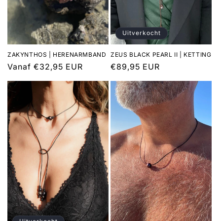
Uitverkocht
ZAKYNTHOS | HERENARMBAND
ZEUS BLACK PEARL II | KETTING
Normale
Vanaf €32,95 EUR
Normale
€89,95 EUR
prijs
prijs