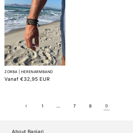
ZORBA | HERENARMBAND
Normale
Vanaf €32,95 EUR
prijs
…
9
1
7
8
About Banjari