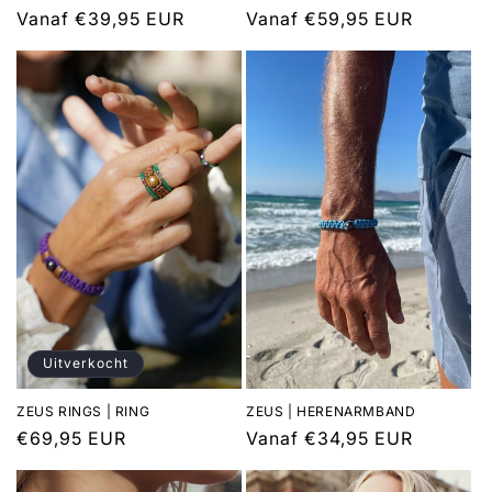
Normale
Vanaf €39,95 EUR
Normale
Vanaf €59,95 EUR
prijs
prijs
Uitverkocht
ZEUS RINGS | RING
ZEUS | HERENARMBAND
Normale
€69,95 EUR
Normale
Vanaf €34,95 EUR
prijs
prijs