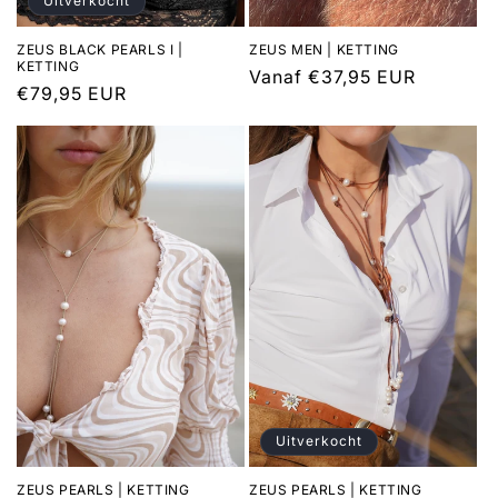
Uitverkocht
ZEUS BLACK PEARLS I |
ZEUS MEN | KETTING
KETTING
Normale
Vanaf €37,95 EUR
Normale
€79,95 EUR
prijs
prijs
Uitverkocht
ZEUS PEARLS | KETTING
ZEUS PEARLS | KETTING