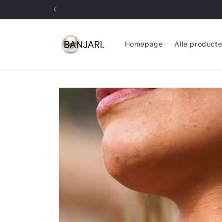
Meteen
naar de
content
Homepage
Alle product
Ga direct naar
productinformatie