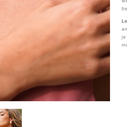
we
be
Le
an
je
me