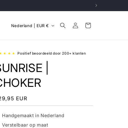
L
Inloggen
Winkelwagen
Nederland | EUR €
a
n
d
★ ★ ★ ★
Positief beoordeeld door 200+ klanten
/
SUNRISE |
r
e
CHOKER
g
i
ormale
29,95 EUR
o
ijs
Handgemaakt in Nederland
Verstelbaar op maat