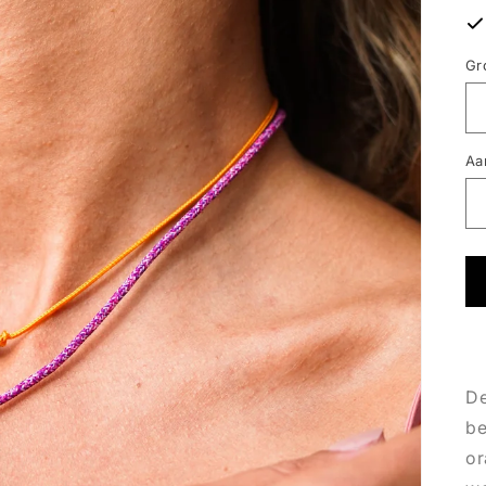
Gr
Aa
De
be
or