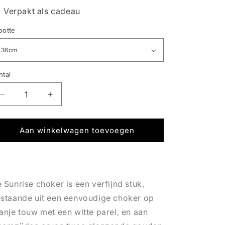
Verpakt als cadeau
ootte
ntal
Aantal
Aantal
verlagen
verhogen
voor
voor
SUNRISE
SUNRISE
Aan winkelwagen toevoegen
|
|
CHOKER
CHOKER
 Sunrise choker is een verfijnd stuk,
staande uit een eenvoudige choker op
anje touw met een witte parel, en aan