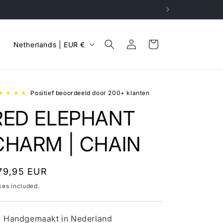
Log
C
Cart
Netherlands | EUR €
in
o
u
n
★ ★ ★ ★
Positief beoordeeld door 200+ klanten
t
RED ELEPHANT
r
y
CHARM | CHAIN
/
r
egular
79,95 EUR
e
rice
xes included.
g
i
Handgemaakt in Nederland