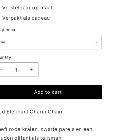
o
Verstelbaar op maat
n
Verpakt als cadeau
ngtemaat
antity
Decrease
Increase
quantity
quantity
for
for
RED
RED
Add to cart
ELEPHANT
ELEPHANT
CHARM
CHARM
ed Elephant Charm Chain
|
|
CHAIN
CHAIN
eft rode kralen, zwarte parels en een
uden olifant als talisman.