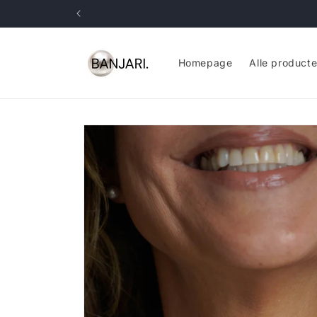
Skip to
content
Homepage
Alle product
Skip to
product
information