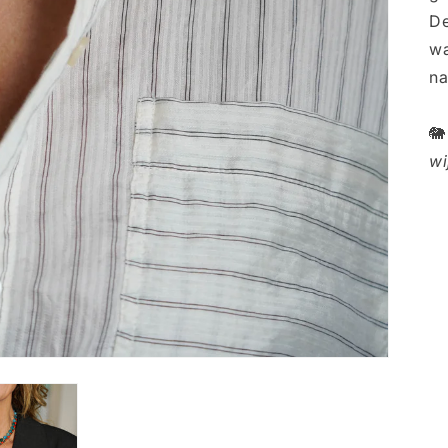
De
wa
na

wi