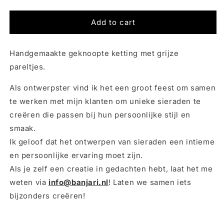
quantity
quantity
for
for
TINY
TINY
Add to cart
FLOATING
FLOATING
GREY
GREY
Handgemaakte geknoopte ketting met grijze
PEARLS
PEARLS
|
|
pareltjes.
KETTING
KETTING
Als ontwerpster vind ik het een groot feest om samen
te werken met mijn klanten om unieke sieraden te
creëren die passen bij hun persoonlijke stijl en
smaak.
Ik geloof dat het ontwerpen van sieraden een intieme
en persoonlijke ervaring moet zijn.
Als je zelf een creatie in gedachten hebt, laat het me
weten via
info@banjari.nl
! Laten we samen iets
bijzonders creëren!