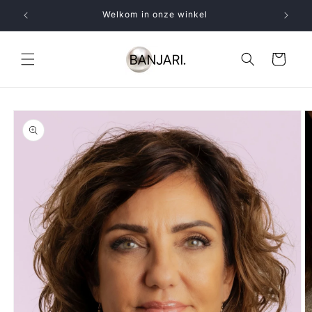
Skip to
Welkom in onze winkel
content
Cart
Skip to
product
information