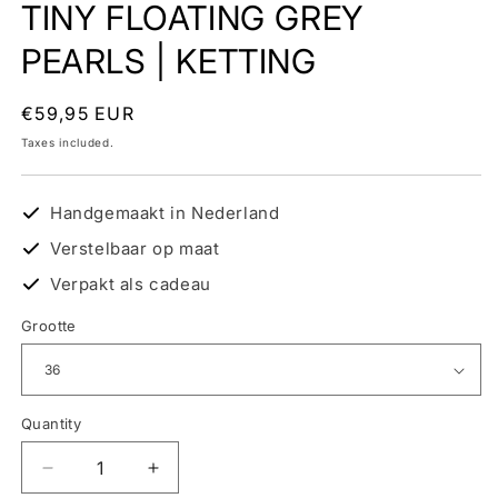
TINY FLOATING GREY
PEARLS | KETTING
Regular
€59,95 EUR
price
Taxes included.
Handgemaakt in Nederland
Verstelbaar op maat
Verpakt als cadeau
Grootte
Quantity
Decrease
Increase