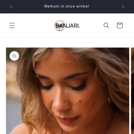
Meteen
naar de
Welkom in onze winkel
content
Winkelwagen
a direct naar
roductinformatie