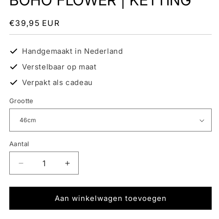
BOHO FLOWER | KETTING
Normale
€39,95 EUR
prijs
Handgemaakt in Nederland
Verstelbaar op maat
Verpakt als cadeau
Grootte
Aantal
Aantal
Aantal
verlagen
verhogen
voor
voor
BOHO
BOHO
Aan winkelwagen toevoegen
FLOWER
FLOWER
|
|