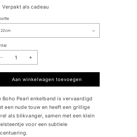
Verpakt als cadeau
ootte
ntal
Aantal
Aantal
verlagen
verhogen
voor
voor
BOHO
BOHO
Aan winkelwagen toevoegen
PEARL
PEARL
|
|
 Boho Pearl enkelband is vervaardigd
ENKELBAND
ENKELBAND
t een nude touw en heeft een grillige
rel als blikvanger, samen met een klein
elsteentje voor een subtiele
centuering.