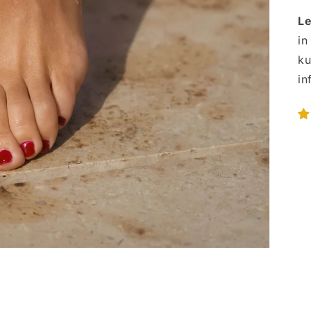
Le
in
ku
in