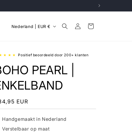
L
Inloggen
Winkelwagen
Nederland | EUR €
a
n
d
★ ★ ★ ★
Positief beoordeeld door 200+ klanten
/
BOHO PEARL |
r
e
ENKELBAND
g
i
ormale
34,95 EUR
o
ijs
Handgemaakt in Nederland
Verstelbaar op maat