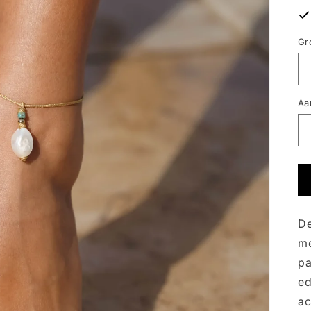
Gr
Aa
De
me
pa
ed
ac