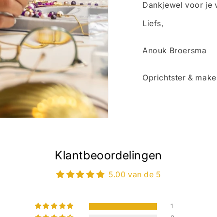
Dankjewel voor je 
Liefs,
Anouk Broersma
Oprichtster & mak
Klantbeoordelingen
5.00 van de 5
1