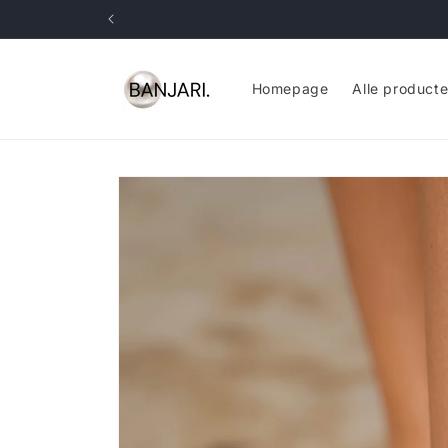
Meteen
naar de
content
Homepage
Alle product
Ga direct naar
productinformatie